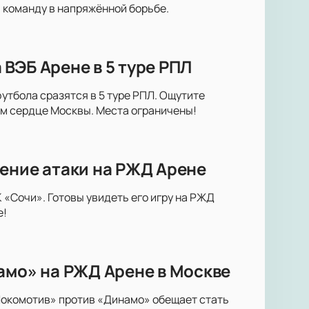
 команду в напряжённой борьбе.
ВЭБ Арене в 5 туре РПЛ
утбола сразятся в 5 туре РПЛ. Ощутите
м сердце Москвы. Места ограничены!
ение атаки на РЖД Арене
«Сочи». Готовы увидеть его игру на РЖД
е!
амо» на РЖД Арене в Москве
Локомотив» против «Динамо» обещает стать