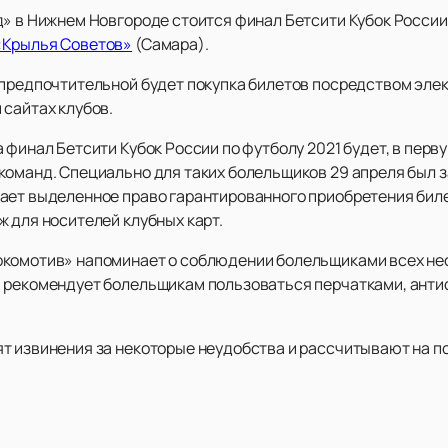
д» в Нижнем Новгороде стоится финал Бетсити Кубок России
«Крылья Советов»
(Самара).
 предпочтительной будет покупка билетов посредством эле
 сайтах клубов.
 финал Бетсити Кубок России по футболу 2021 будет, в перв
команд. Специально для таких болельщиков 29 апреля был 
ет выделенное право гарантированного приобретения билето
 для носителей клубных карт.
окомотив» напоминает о соблюдении болельщиками всех не
 рекомендует болельщикам пользоваться перчатками, анти
т извинения за некоторые неудобства и рассчитывают на п