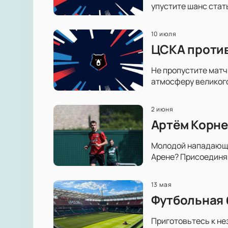
упустите шанс стат
10 июля
ЦСКА против
Не пропустите матч
атмосферу великог
2 июня
Артём Корне
Молодой нападающий
Арене? Присоединяй
13 мая
Футбольная 
Приготовьтесь к н