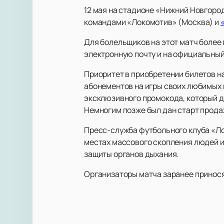
12 мая на стадионе «Нижний Новгоро
командами «Локомотив» (Москва) и
Для болельщиков на этот матч более
электронную почту и на официальный
Приоритет в приобретении билетов на
абонементов на игры своих любимых 
эксклюзивного промокода, который да
Немногим позже был дан старт продаж
Пресс-служба футбольного клуба «Л
местах массового скопления людей и
защиты органов дыхания.
Организаторы матча заранее принося