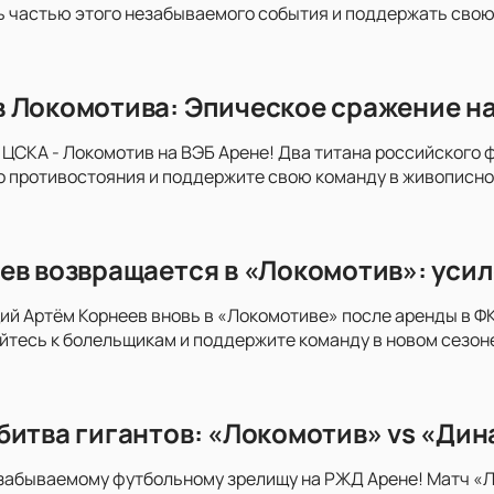
ь частью этого незабываемого события и поддержать свою
 Локомотива: Эпическое сражение на 
 ЦСКА - Локомотив на ВЭБ Арене! Два титана российского ф
о противостояния и поддержите свою команду в живописно
ев возвращается в «Локомотив»: усил
 Артём Корнеев вновь в «Локомотиве» после аренды в ФК 
тесь к болельщикам и поддержите команду в новом сезон
битва гигантов: «Локомотив» vs «Дин
езабываемому футбольному зрелищу на РЖД Арене! Матч «