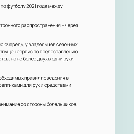
 по футболу 2021 года между
ктронного распространения – через
ую очередь, у владельцев сезонных
запущен сервис по предоставлению
в, но не более двух в одни руки.
обходимых правил поведения в
септиками для рук и средствами
онимание со стороны болельщиков.