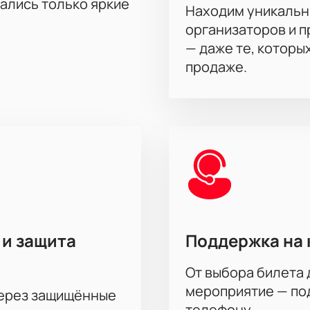
диона.
тались только яркие
Находим уникальн
поля.
организаторов и 
ные предложения.
— даже те, которы
аза билетов по телефону.
продаже.
 и защита
Поддержка на 
От выбора билета 
мероприятие — под
через защищённые
телефону.