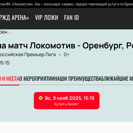
ом ФК «Локомотив». Мы — консьерж-сервис, предоставляющий услуги по брон
РЖД АРЕНА»
VIP ЛОЖИ
FAN ID
ен...
а матч Локомотив - Оренбург, 
оссийская Премьер Лига
0+
15:15
 И МЕСТА
О МЕРОПРИЯТИИ
НАШИ ПРЕИМУЩЕСТВА
БЛИЖАЙШИЕ М