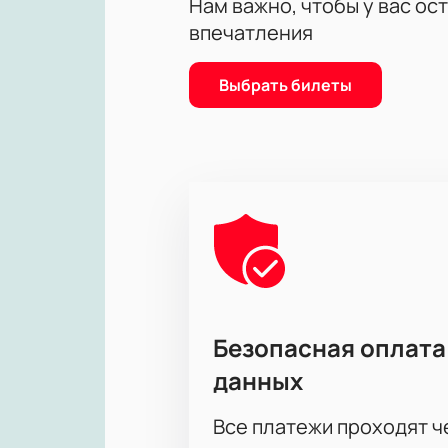
Выберите места по схеме ста
Нам важно, чтобы у вас ос
Доступны VIP-ложи и места у 
впечатления
Для компаний есть специаль
Позвоните менеджеру для зак
Выбрать билеты
Безопасная оплата
данных
Все платежи проходят 