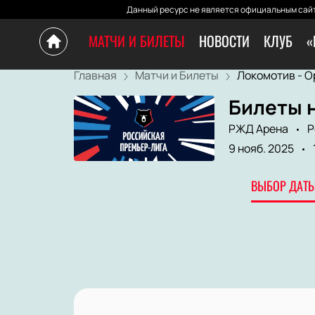
Данный ресурс не является официальным сайт
МАТЧИ И БИЛЕТЫ
НОВОСТИ
КЛУБ
«
Главная
Матчи и Билеты
Локомотив - Ор
Билеты н
РЖД Арена
Р
9 нояб. 2025
ВЫБОР ДАТЫ