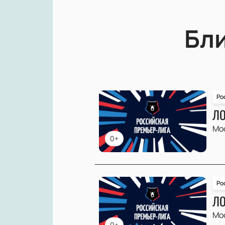
Бл
Ро
ЛО
Мо
0+
Ро
ЛО
Мо
0+