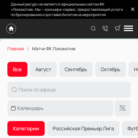
Данный ресурс не является официальным сайтом ФК
«Локомотив». Мы — консьерж-сервис, предоставляющий услуги
по бронированию и доставке билетов на мероприятия.
Матчи ФК Локомотив
Главная
Матчи ФК Локомотив
Все
Август
Сентябрь
Октябрь
Н
Категории
Российская Премьер Лига
Фут