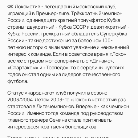
ФК Локомотив - легендарный московский клуб,
играющий в Премьер-лиге. Трёхкратный чемпион
России, одиннадцатикратный триумфатор Кубка
страны: двукратный - Кубка СССР и девятикратный -
Кубка России, трёхкратный обладатель Суперкубка
России - такие достижения за более чем 100-
летнюю историю вызывают уважение и неизменный
интерес к команде. Если в советское время «Локо»
все же с трудом мог соперничать с «Динамо»,
«Спартаком» и «Торпедо», то с середины нулевых
годов он стал одним из лидеров отечественного
футбола.
Статус «народного» клуб получил в сезоне
2003/2004. Летом 2003-го «Локо» в четвертый раз
стартовал в Лиге чемпионов. Впервые - как чемпион
России. Именно тогда команда под руководством
главного тренера Семина стала притягивать
интерес десятков тысяч болельщиков.