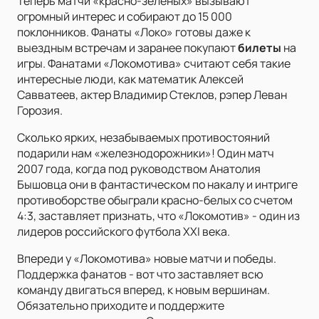
Теперь матчи «красно-зеленых» вызывают
огромный интерес и собирают до 15 000
поклонников. Фанаты «Локо» готовы даже к
выездным встречам и заранее покупают
билеты
на
игры. Фанатами «Локомотива» считают себя такие
интересные люди, как математик Алексей
Савватеев, актер Владимир Стеклов, рэпер Леван
Горозия.
Сколько ярких, незабываемых противостояний
подарили нам «железнодорожники»! Один матч
2007 года, когда под руководством Анатолия
Бышовца они в фантастическом по накалу и интриге
противоборстве обыграли красно-белых со счетом
4:3, заставляет признать, что «Локомотив» - один из
лидеров российского футбола XXI века.
Впереди у «Локомотива» новые матчи и победы.
Поддержка фанатов - вот что заставляет всю
команду двигаться вперед, к новым вершинам.
Обязательно приходите и поддержите