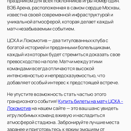
праздником для всех поклонников игры номер один.
ВЭБ Арена, расположенная в самом сердце Москвы,
известна своей современной инфраструктурой и
уникальной атмосферой, которая делает каждый
матч незабываемым событием.
ЦСКА и Локомотив — два титулованных клуба с
богатой историей и преданными болельщиками,
каждый из которых будет стремиться доказать свое
превосходство на поле. Матчи между этими
командами всегда отличаются высокой
интенсивностью и непредсказуемостью, что
добавляет особый интерес к предстоящей встрече.
Не упустите возможность стать частью этого
грандиозного события!
Купить билеты на матч ЦСКА -
Локомотив
на нашем сайте — это ваш шанс увидеть
игру любимых команд вживую и насладиться
атмосферой стадиона. Забронируйте лучшие места
заранее и приготовьтесь к ярким эмоциям от