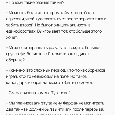
- Почему такие разные таймы?
- Моменты были и во втором тайме, но не было
агрессии, чтобы удержать счет после первого гола и
забить второй. Не было принципиальности в
единоборствах. Выигрывает тот, кто больше этого
хочет.
- Можно ли оправдать результат тем, что большая
группа футболистов «Локомотива» ездила в
сборные?
- Конечно, это сложный период. Кто-то из сборников
играл, кто-то не выходил на поле. Но таков
календарь, и оправданием это быть не может.
- С чем связана замена Тугарева?
- Мы планировали эту замену. Фарфан не мог играть
два тайма и должен был выйти или после перерыва,