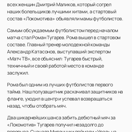
всех женщин Дмитрий Маликов, который согрел
наших болельщиков лучшими хитами, а стартовый
состав «Локомотива» объявляли мамы футболистов.
Самым обсуждаемым футболистом перед началом
матча стал Роман Тугарев. Рома вышел в стартовом
составе. Главный тренер молодежной команды
Александр Катасонов, выступавший экспертом
«Матч ТВ», все объяснил: Тугарев быстрый,
техничный и своей работой место в команде
заслужил.
Рома был одним из лучших футболистов первого
тайма. Наш полузащитник раскачивал защитников на
фланге, уходил в центр и успевал возвращаться
назад, чтобы отобрать мяч.
Два шикарнейших шанса забить дебютный мяч за
«Локомотив» Тугарев получил незадолго до
перерыва. Сначала Миранчуки поймали «Урал» на