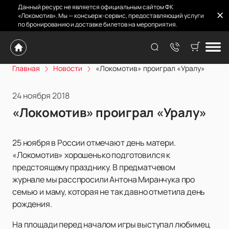
Данный ресурс не является официальным сайтом ФК
«Локомотив». Мы — консьерж-сервис, предоставляющий услуги
по бронированию и доставке билетов на мероприятия.
Главная
Новости
«Локомотив» проиграл «Уралу»
24 ноября 2018
«Локомотив» проиграл «Уралу»
25 ноября в России отмечают день матери.
«Локомотив» хорошенько подготовился к
предстоящему празднику. В предматчевом
журнале мы расспросили Антона Миранчука про
семью и маму, которая не так давно отметила день
рождения.
На площади перед началом игры выступал любимец