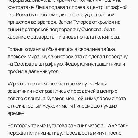
контратаке, Леша подавал справа в центр штрафной,
где Рома был совсем один, но его удар головой
пришелся во вратаря. Затем Тугарев открылся на
линии вратарской под передачу Смолова, бил в
касание с разворота – и вновь попал в голкипера.
Голами команды обменялись в середине тайма.
Алексей Миранчук в быстрой атаке сделал передачу
на Смолова в штрафную, Федор качнул защитника и
пробил в дальний угол.
«Урал» ответил через четыре минуты. Наши
защитники не справились с передачей в центр с
левого фланга, а Кулаков мощнейшим ударом с лета
отложил сотый «сухой» матч Гилерме до лучших
времен.
Во втором тайме Тугарева заменил Фарфан, а «Урал»
перехватил инициативу. Через шесть минут после