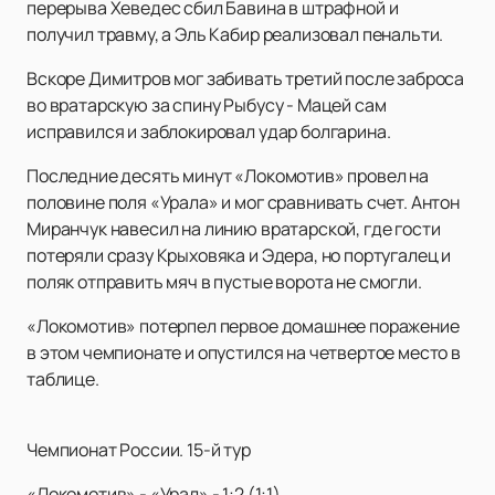
перерыва Хеведес сбил Бавина в штрафной и
получил травму, а Эль Кабир реализовал пенальти.
Вскоре Димитров мог забивать третий после заброса
во вратарскую за спину Рыбусу - Мацей сам
исправился и заблокировал удар болгарина.
Последние десять минут «Локомотив» провел на
половине поля «Урала» и мог сравнивать счет. Антон
Миранчук навесил на линию вратарской, где гости
потеряли сразу Крыховяка и Эдера, но португалец и
поляк отправить мяч в пустые ворота не смогли.
«Локомотив» потерпел первое домашнее поражение
в этом чемпионате и опустился на четвертое место в
таблице.
Чемпионат России. 15-й тур
«Локомотив» - «Урал» - 1:2 (1:1)