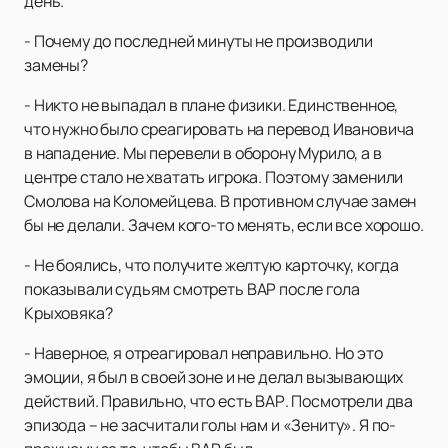
день.
- Почему до последней минуты не производили
замены?
- Никто не выпадал в плане физики. Единственное,
что нужно было среагировать на перевод Ивановича
в нападение. Мы перевели в оборону Мурило, а в
центре стало не хватать игрока. Поэтому заменили
Смолова на Коломейцева. В противном случае замен
бы не делали. Зачем кого-то менять, если все хорошо.
- Не боялись, что получите желтую карточку, когда
показывали судьям смотреть ВАР после гола
Крыховяка?
- Наверное, я отреагировал неправильно. Но это
эмоции, я был в своей зоне и не делал вызывающих
действий. Правильно, что есть ВАР. Посмотрели два
эпизода – не засчитали голы нам и «Зениту». Я по-