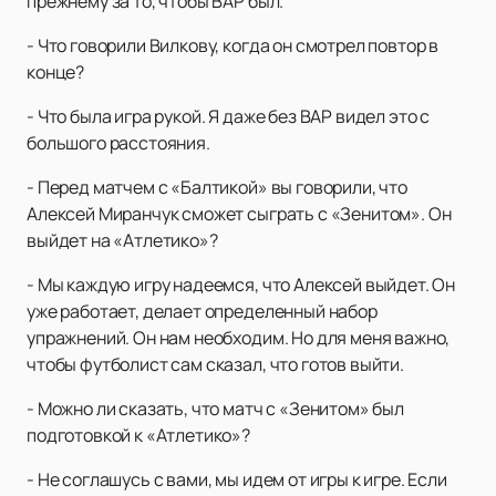
прежнему за то, чтобы ВАР был.
- Что говорили Вилкову, когда он смотрел повтор в
конце?
- Что была игра рукой. Я даже без ВАР видел это с
большого расстояния.
- Перед матчем с «Балтикой» вы говорили, что
Алексей Миранчук сможет сыграть с «Зенитом». Он
выйдет на «Атлетико»?
- Мы каждую игру надеемся, что Алексей выйдет. Он
уже работает, делает определенный набор
упражнений. Он нам необходим. Но для меня важно,
чтобы футболист сам сказал, что готов выйти.
- Можно ли сказать, что матч с «Зенитом» был
подготовкой к «Атлетико»?
- Не соглашусь с вами, мы идем от игры к игре. Если