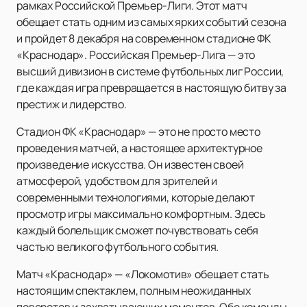
рамках Российской Премьер-Лиги. Этот матч
обещает стать одним из самых ярких событий сезона
и пройдет 8 декабря на современном стадионе ФК
«Краснодар». Российская Премьер-Лига — это
высший дивизион в системе футбольных лиг России,
где каждая игра превращается в настоящую битву за
престиж и лидерство.
Стадион ФК «Краснодар» — это не просто место
проведения матчей, а настоящее архитектурное
произведение искусства. Он известен своей
атмосферой, удобством для зрителей и
современными технологиями, которые делают
просмотр игры максимально комфортным. Здесь
каждый болельщик сможет почувствовать себя
частью великого футбольного события.
Матч «Краснодар» — «Локомотив» обещает стать
настоящим спектаклем, полным неожиданных