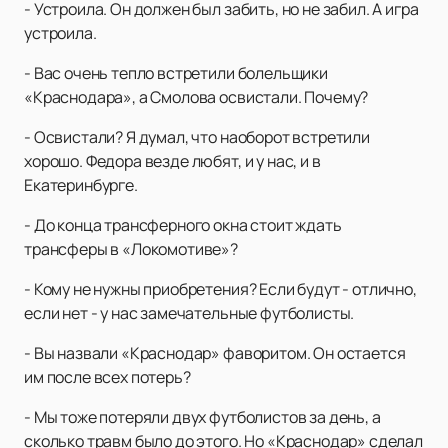
- Устроила. Он должен был забить, но не забил. А игра
устроила.
- Вас очень тепло встретили болельщики
«Краснодара», а Смолова освистали. Почему?
- Освистали? Я думал, что наоборот встретили
хорошо. Федора везде любят, и у нас, и в
Екатеринбурге.
- До конца трансферного окна стоит ждать
трансферы в «Локомотиве»?
- Кому не нужны приобретения? Если будут - отлично,
если нет - у нас замечательные футболисты.
- Вы назвали «Краснодар» фаворитом. Он остается
им после всех потерь?
- Мы тоже потеряли двух футболистов за день, а
сколько травм было до этого. Но «Краснодар» сделал