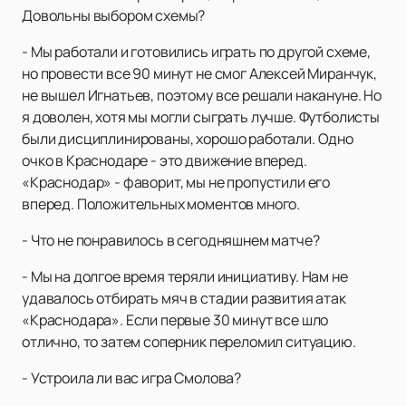
Довольны выбором схемы?
- Мы работали и готовились играть по другой схеме,
но провести все 90 минут не смог Алексей Миранчук,
не вышел Игнатьев, поэтому все решали накануне. Но
я доволен, хотя мы могли сыграть лучше. Футболисты
были дисциплинированы, хорошо работали. Одно
очко в Краснодаре - это движение вперед.
«Краснодар» - фаворит, мы не пропустили его
вперед. Положительных моментов много.
- Что не понравилось в сегодняшнем матче?
- Мы на долгое время теряли инициативу. Нам не
удавалось отбирать мяч в стадии развития атак
«Краснодара». Если первые 30 минут все шло
отлично, то затем соперник переломил ситуацию.
- Устроила ли вас игра Смолова?