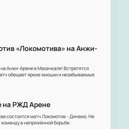
отив «Локомотива» на Анжи-
 на Анжи-Арене в Махачкале! Встретятся
атч обещает яркие эмоции и незабываемые
е на РЖД Арене
ве состоится матч Локомотив - Динамо. Не
 команду в напряжённой борьбе.