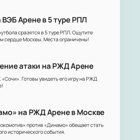
ВЭБ Арене в 5 туре РПЛ
утбола сразятся в 5 туре РПЛ. Ощутите
м сердце Москвы. Места ограничены!
ение атаки на РЖД Арене
«Сочи». Готовы увидеть его игру на РЖД
е!
амо» на РЖД Арене в Москве
Локомотив» против «Динамо» обещает стать
ого исторического события.