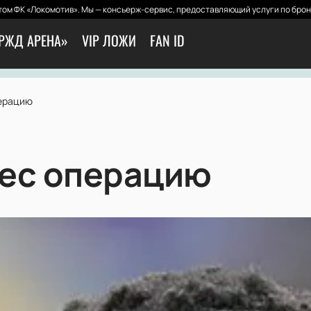
ом ФК «Локомотив». Мы — консьерж-сервис, предоставляющий услуги по брон
РЖД АРЕНА»
VIP ЛОЖИ
FAN ID
перацию
ес операцию