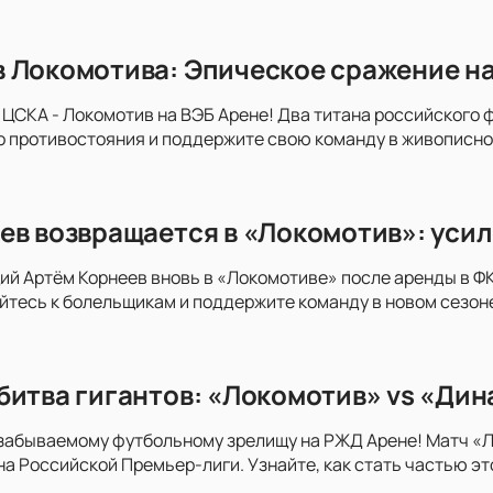
 Локомотива: Эпическое сражение на 
 ЦСКА - Локомотив на ВЭБ Арене! Два титана российского ф
о противостояния и поддержите свою команду в живописно
ев возвращается в «Локомотив»: усил
 Артём Корнеев вновь в «Локомотиве» после аренды в ФК 
тесь к болельщикам и поддержите команду в новом сезон
битва гигантов: «Локомотив» vs «Дин
езабываемому футбольному зрелищу на РЖД Арене! Матч «
а Российской Премьер-лиги. Узнайте, как стать частью эт