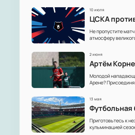
10 июля
ЦСКА против
Не пропустите матч
атмосферу великог
2 июня
Артём Корне
Молодой нападающий
Арене? Присоединяй
13 мая
Футбольная 
Приготовьтесь к н
кульминацией сезон