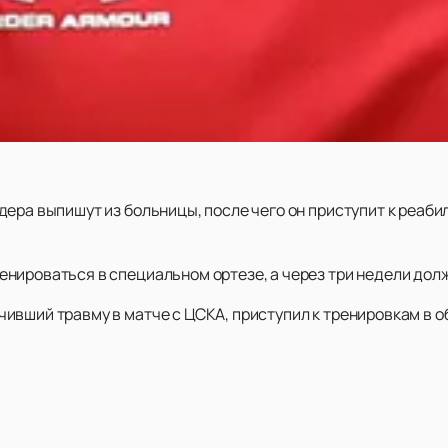
дера выпишут из больницы, после чего он приступит к реаб
нироваться в специальном ортезе, а через три недели долж
ивший травму в матче с ЦСКА, приступил к тренировкам в о