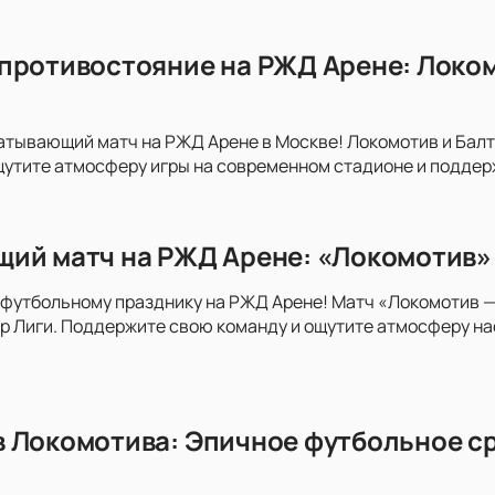
противостояние на РЖД Арене: Локом
атывающий матч на РЖД Арене в Москве! Локомотив и Бал
утите атмосферу игры на современном стадионе и поддер
ий матч на РЖД Арене: «Локомотив» 
футбольному празднику на РЖД Арене! Матч «Локомотив —
 Лиги. Поддержите свою команду и ощутите атмосферу на
 Локомотива: Эпичное футбольное ср