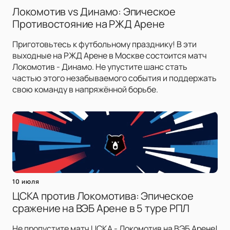
Локомотив vs Динамо: Эпическое
Противостояние на РЖД Арене
Приготовьтесь к футбольному празднику! В эти
выходные на РЖД Арене в Москве состоится матч
Локомотив - Динамо. Не упустите шанс стать
частью этого незабываемого события и поддержать
свою команду в напряжённой борьбе.
10 июля
ЦСКА против Локомотива: Эпическое
сражение на ВЭБ Арене в 5 туре РПЛ
Не пропустите матч ЦСКА - Локомотив на ВЭБ Арене!