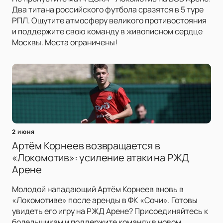
Два титана российского футбола сразятся в 5 туре
РПЛ. Ощутите атмосферу великого противостояния
и поддержите свою команду в живописном сердце
Москвы. Места ограничены!
2 июня
Артём Корнеев возвращается в
«Локомотив»: усиление атаки на РЖД
Арене
Молодой нападающий Артём Корнеев вновь в
«Локомотиве» после аренды в ФК «Сочи». Готовы
увидеть его игру на РЖД Арене? Присоединяйтесь к
болельщикам и поддержите команду в новом