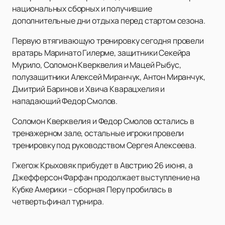
национальных сборных и получившие
дополнительные дни отдыха перед стартом сезона.
Первую втягивающую тренировку сегодня провели
вратарь Маринато Гилерме, защитники Секейра
Мурило, Соломон Кверквелия и Мацей Рыбус,
полузащитники Алексей Миранчук, Антон Миранчук,
Дмитрий Баринов и Хвича Кварацхелия и
нападающий Федор Смолов.
Соломон Кверквелия и Федор Смолов остались в
тренажерном зале, остальные игроки провели
тренировку под руководством Сергея Алексеева.
Гжегож Крыховяк прибудет в Австрию 26 июня, а
Джефферсон Фарфан продолжает выступление на
Кубке Америки – сборная Перу пробилась в
четвертьфинал турнира.