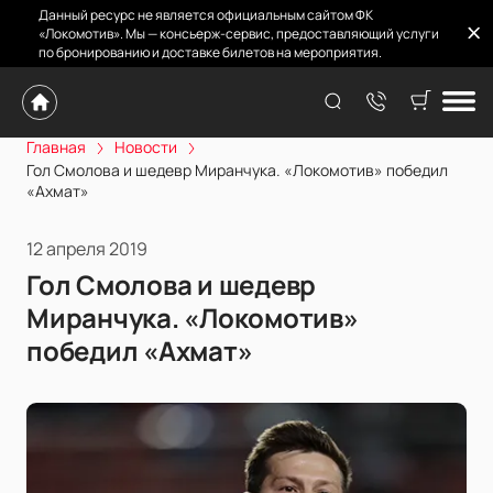
Данный ресурс не является официальным сайтом ФК
«Локомотив». Мы — консьерж-сервис, предоставляющий услуги
по бронированию и доставке билетов на мероприятия.
Главная
Новости
Гол Смолова и шедевр Миранчука. «Локомотив» победил
«Ахмат»
12 апреля 2019
Гол Смолова и шедевр
Миранчука. «Локомотив»
победил «Ахмат»