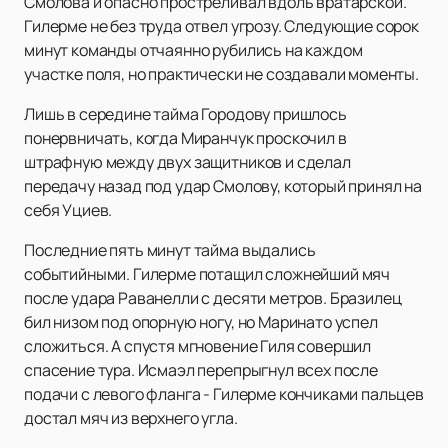
Смолова и опасно простреливал вдоль вратарской.
Гилерме не без труда отвел угрозу. Следующие сорок
минут команды отчаянно рубились на каждом
участке поля, но практически не создавали моменты.
Лишь в середине тайма Городову пришлось
понервничать, когда Миранчук проскочил в
штрафную между двух защитников и сделал
передачу назад под удар Смолову, который принял на
себя Уциев.
Последние пять минут тайма выдались
событийными. Гилерме потащил сложнейший мяч
после удара Раванелли с десяти метров. Бразилец
бил низом под опорную ногу, но Маринато успел
сложиться. А спустя мгновение Гиля совершил
спасение тура. Исмаэл перепрыгнул всех после
подачи с левого фланга - Гилерме кончиками пальцев
достал мяч из верхнего угла.