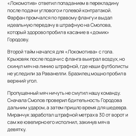
«Локомотив» ответил попаданием в перекладину
после подачи углового и голевой контратакой.
Фарфан промчался по правому флангу и выдал
идеальную передачу в штрафную на Смолова,
который здорово пробил в касание в «домик»
Городову.
Второй тайм начался для «Локомотива» с гола.
Крыховяк после подачи с фланга выиграл воздух, но
скинул мяч на линию штрафной, где наши футболисты
не уследили за Раванелли. Бразилец мощно пробил в
верхний угол.
Пропущенный мяч ничуть не смутил нашу команду.
Сначала Смолов проверил бдительность Городова
дальним ударом, а затем пришло время для шедевра.
Миранчук заработал штрафной метрах в 30 от ворот и
сам же ювелирно его исполнил, закинув мяч в
девятку.