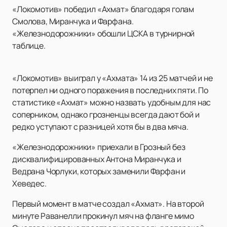
«Локомотив» победил «Ахмат» благодаря голам
Смолова, Миранчука и Фарфана.
«Железнодорожники» обошли ЦСКА в турнирной
таблице.
«Локомотив» выиграл у «Ахмата» 14 из 25 матчей и не
потерпел ни одного поражения в последних пяти. По
статистике «Ахмат» можно назвать удобным для нас
соперником, однако грозненцы всегда дают бой и
редко уступают с разницей хотя бы в два мяча.
«Железнодорожники» приехали в Грозный без
дисквалифицированных Антона Миранчука и
Ведрана Чорлуки, которых заменили Фарфан и
Хеведес.
Первый момент в матче создал «Ахмат». На второй
минуте Раванелли прокинул мяч на фланге мимо