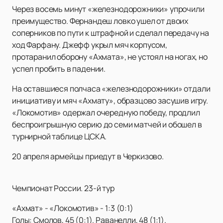
Через восемь минут «железнодорожники» упрочили
преимущество. Фернандеш ловко ушел от двоих
соперников по пути к штрафной и сделал передачу на
ход Фарфану. Джефф укрыл мяч корпусом,
протаранил оборону «Ахмата», не устоял на ногах, но
успел пробить в падении.
На оставшиеся полчаса «железнодорожники» отдали
инициативу и мяч «Ахмату», образцово засушив игру.
«Локомотив» одержал очередную победу, продлил
беспроигрышную серию до семи матчей и обошел в
турнирной таблице ЦСКА.
20 апреля армейцы приедут в Черкизово.
Чемпионат России. 23-й тур
«Ахмат» - «Локомотив» - 1:3 (0:1)
Голы: Смолов, 45 (0:1). Раванелли, 48 (1:1).