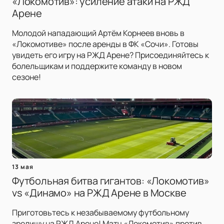
«Локомотив»: усиление атаки на РЖД
Арене
Молодой нападающий Артём Корнеев вновь в
«Локомотиве» после аренды в ФК «Сочи». Готовы
увидеть его игру на РЖД Арене? Присоединяйтесь к
болельщикам и поддержите команду в новом
сезоне!
13 мая
Футбольная битва гигантов: «Локомотив»
vs «Динамо» на РЖД Арене в Москве
Приготовьтесь к незабываемому футбольному
зрелищу на РЖД Арене! Матч «Локомотив» против