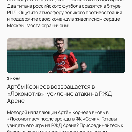
Два титана российского футбола сразятся в 5 туре
РПЛ. Ощутите атмосферу великого противостояния
и поддержите свою команду в живописном сердце
Москвы. Места ограничены!
2 июня
Артём Корнеев возвращается в
«Локомотив»: усиление атаки на РЖД
Арене
Молодой нападающий Артём Корнеев вновь в
«Локомотиве» после аренды в ФК «Сочи». Готовы
увидеть его игру на РЖД Арене? Присоединяйтесь к
болельщикам и поддержите команду в новом