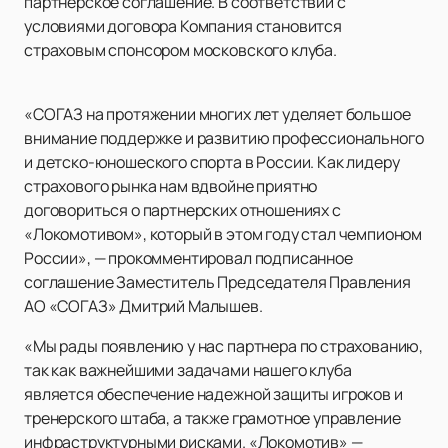
партнерское соглашение. В соответствии с
условиями договора Компания становится
страховым спонсором московского клуба.
«СОГАЗ на протяжении многих лет уделяет большое
внимание поддержке и развитию профессионального
и детско-юношеского спорта в России. Как лидеру
страхового рынка нам вдвойне приятно
договориться о партнерских отношениях с
«Локомотивом», который в этом году стал чемпионом
России», — прокомментировал подписанное
соглашение Заместитель Председателя Правления
АО «СОГАЗ» Дмитрий Малышев.
«Мы рады появлению у нас партнера по страхованию,
так как важнейшими задачами нашего клуба
является обеспечение надежной защиты игроков и
тренерского штаба, а также грамотное управление
инфраструктурными рисками. «Локомотив» —