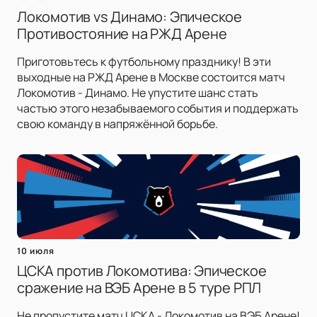
Локомотив vs Динамо: Эпическое
Противостояние на РЖД Арене
Приготовьтесь к футбольному празднику! В эти
выходные на РЖД Арене в Москве состоится матч
Локомотив - Динамо. Не упустите шанс стать
частью этого незабываемого события и поддержать
свою команду в напряжённой борьбе.
10 июля
ЦСКА против Локомотива: Эпическое
сражение на ВЭБ Арене в 5 туре РПЛ
Не пропустите матч ЦСКА - Локомотив на ВЭБ Арене!