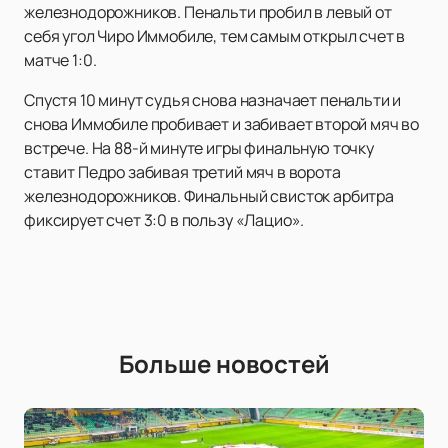
железнодорожников. Пенальти пробил в левый от
себя угол Чиро Иммобиле, тем самым открыл счет в
матче 1:0.
Спустя 10 минут судья снова назначает пенальти и
снова Иммобиле пробивает и забивает второй мяч во
встрече. На 88-й минуте игры финальную точку
ставит Педро забивая третий мяч в ворота
железнодорожников. Финальный свисток арбитра
фиксирует счет 3:0 в пользу «Лацио».
Больше новостей