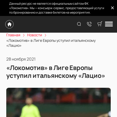
Данный ресурс не является официальным сайтом ФК
«Локомотив». Мы — консьерж-сервис, предоставляющий услуги
по бронированию и доставке билетов на мероприятия.
Главная
Новости
«Локомотив» в Лиге Европы уступил итальянскому
«Лацио»
28 ноября 2021
«Локомотив» в Лиге Европы
уступил итальянскому «Лацио»