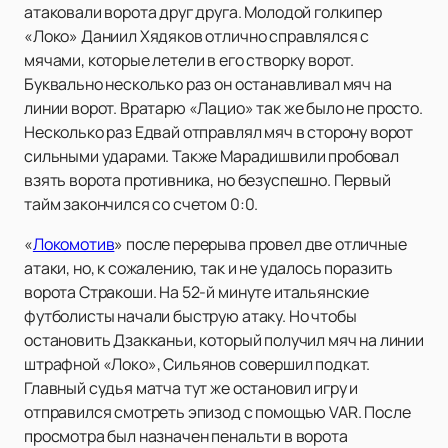
атаковали ворота друг друга. Молодой голкипер
«Локо» Даниил Хядяков отлично справлялся с
мячами, которые летели в его створку ворот.
Буквально несколько раз он останавливал мяч на
линии ворот. Вратарю «Лацио» так же было не просто.
Несколько раз Едвай отправлял мяч в сторону ворот
сильными ударами. Также Марадишвили пробовал
взять ворота противника, но безуспешно. Первый
тайм закончился со счетом 0:0.
«
Локомотив
» после перерыва провел две отличные
атаки, но, к сожалению, так и не удалось поразить
ворота Стракоши. На 52-й минуте итальянские
футболисты начали быструю атаку. Но чтобы
остановить Дзакканьи, который получил мяч на линии
штрафной «Локо», Сильянов совершил подкат.
Главный судья матча тут же остановил игру и
отправился смотреть эпизод с помощью VAR. После
просмотра был назначен пенальти в ворота