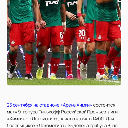
25 сентября на стадионе «Арена Химки»
состоится
матч 9-го тура Тинькофф Российской Премьер-лиги
«Химки» – «Локомотив», начало матча в 14:00. Для
болельщиков «Локомотива» выделена трибуна В, по