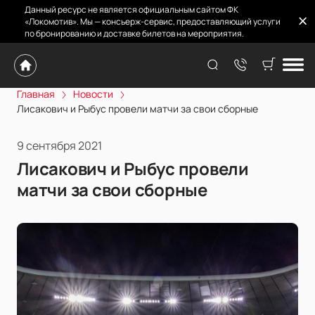
Данный ресурс не является официальным сайтом ФК
«Локомотив». Мы — консьерж-сервис, предоставляющий услуги
по бронированию и доставке билетов на мероприятия.
Главная
Новости
Лисакович и Рыбус провели матчи за свои сборные
9 сентября 2021
Лисакович и Рыбус провели
матчи за свои сборные