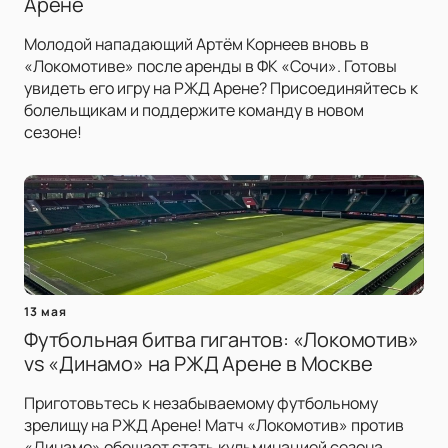
Арене
Молодой нападающий Артём Корнеев вновь в
«Локомотиве» после аренды в ФК «Сочи». Готовы
увидеть его игру на РЖД Арене? Присоединяйтесь к
болельщикам и поддержите команду в новом
сезоне!
13 мая
Футбольная битва гигантов: «Локомотив»
vs «Динамо» на РЖД Арене в Москве
Приготовьтесь к незабываемому футбольному
зрелищу на РЖД Арене! Матч «Локомотив» против
«Динамо» обещает стать кульминацией сезона