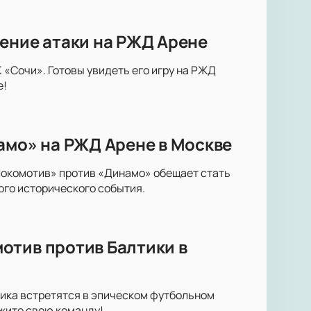
ение атаки на РЖД Арене
«Сочи». Готовы увидеть его игру на РЖД
е!
амо» на РЖД Арене в Москве
Локомотив» против «Динамо» обещает стать
ого исторического события.
отив против Балтики в
тика встретятся в эпическом футбольном
жите свою команду!