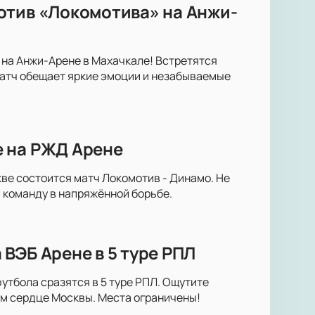
отив «Локомотива» на Анжи-
 на Анжи-Арене в Махачкале! Встретятся
атч обещает яркие эмоции и незабываемые
е на РЖД Арене
ве состоится матч Локомотив - Динамо. Не
 команду в напряжённой борьбе.
ВЭБ Арене в 5 туре РПЛ
утбола сразятся в 5 туре РПЛ. Ощутите
м сердце Москвы. Места ограничены!