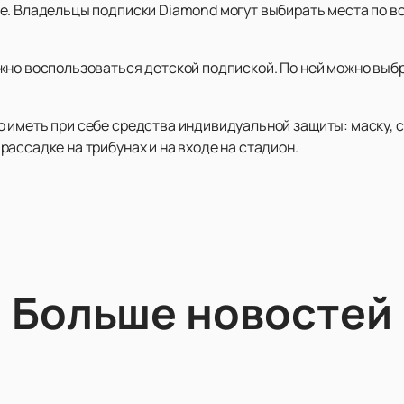
е. Владельцы подписки Diamond могут выбирать места по в
жно воспользоваться детской подпиской. По ней можно выбр
 иметь при себе средства индивидуальной защиты: маску, 
ассадке на трибунах и на входе на стадион.
Больше новостей