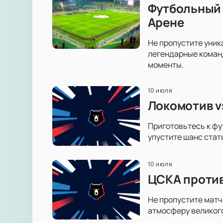
Футбольный 
Арене
Не пропустите уник
легендарные коман
моменты.
10 июля
Локомотив v
Приготовьтесь к фу
упустите шанс стат
10 июля
ЦСКА против
Не пропустите матч
атмосферу великог