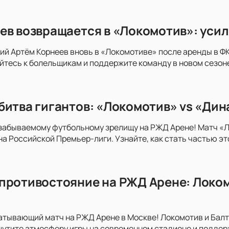
ев возвращается в «Локомотив»: усил
 Артём Корнеев вновь в «Локомотиве» после аренды в ФК 
тесь к болельщикам и поддержите команду в новом сезон
битва гигантов: «Локомотив» vs «Дин
езабываемому футбольному зрелищу на РЖД Арене! Матч «
а Российской Премьер-лиги. Узнайте, как стать частью эт
противостояние на РЖД Арене: Локом
атывающий матч на РЖД Арене в Москве! Локомотив и Бал
утите атмосферу игры на современном стадионе и поддер