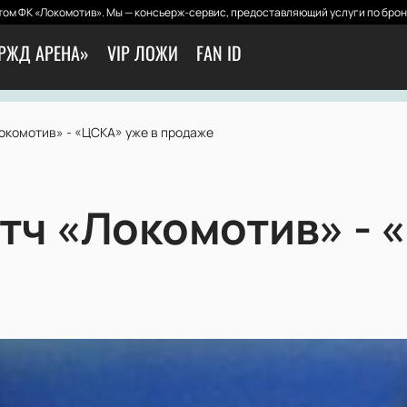
ом ФК «Локомотив». Мы — консьерж-сервис, предоставляющий услуги по брон
РЖД АРЕНА»
VIP ЛОЖИ
FAN ID
Локомотив» - «ЦСКА» уже в продаже
атч «Локомотив» - 