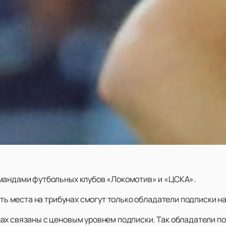
омандами футбольных клубов «Локомотив» и «ЦСКА».
ать места на трибунах смогут только обладатели подписки на
ах связаны с ценовым уровнем подписки. Так обладатели п