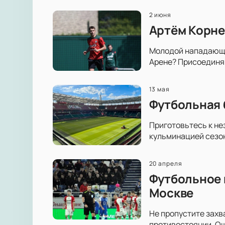
2 июня
Артём Корне
Молодой нападающий
Арене? Присоединяй
13 мая
Футбольная 
Приготовьтесь к н
кульминацией сезон
20 апреля
Футбольное 
Москве
Не пропустите захв
противостоянии. Ощ