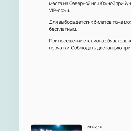
места на Северной или Южной трибун
VIP-ложи.
Для выбора детских билетов тоже мо
бесплатным.
При посещении стадиона обязательно
перчатки. Соблюдать дистанцию при р
28 июля