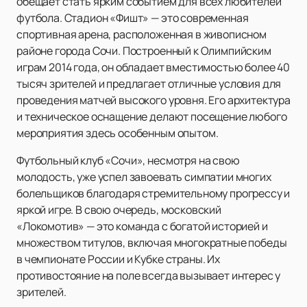
обещает стать ярким событием для всех любителей
футбола. Стадион «Фишт» — это современная
спортивная арена, расположенная в живописном
районе города Сочи. Построенный к Олимпийским
играм 2014 года, он обладает вместимостью более 40
тысяч зрителей и предлагает отличные условия для
проведения матчей высокого уровня. Его архитектура
и техническое оснащение делают посещение любого
мероприятия здесь особенным опытом.
Футбольный клуб «Сочи», несмотря на свою
молодость, уже успел завоевать симпатии многих
болельщиков благодаря стремительному прогрессу и
яркой игре. В свою очередь, московский
«Локомотив» — это команда с богатой историей и
множеством титулов, включая многократные победы
в чемпионате России и Кубке страны. Их
противостояние на поле всегда вызывает интерес у
зрителей.