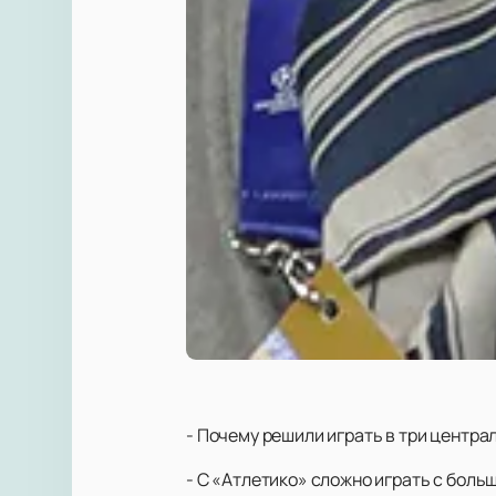
- Почему решили играть в три центр
- С «Атлетико» сложно играть с боль