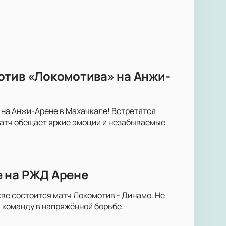
отив «Локомотива» на Анжи-
 на Анжи-Арене в Махачкале! Встретятся
атч обещает яркие эмоции и незабываемые
е на РЖД Арене
ве состоится матч Локомотив - Динамо. Не
 команду в напряжённой борьбе.