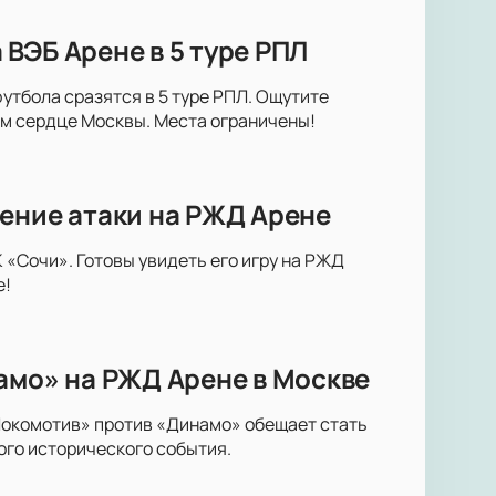
ВЭБ Арене в 5 туре РПЛ
утбола сразятся в 5 туре РПЛ. Ощутите
м сердце Москвы. Места ограничены!
ение атаки на РЖД Арене
«Сочи». Готовы увидеть его игру на РЖД
е!
амо» на РЖД Арене в Москве
Локомотив» против «Динамо» обещает стать
ого исторического события.