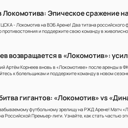
 Локомотива: Эпическое сражение на 
 ЦСКА - Локомотив на ВЭБ Арене! Два титана российского ф
о противостояния и поддержите свою команду в живописно
ев возвращается в «Локомотив»: усил
 Артём Корнеев вновь в «Локомотиве» после аренды в ФК 
тесь к болельщикам и поддержите команду в новом сезон
битва гигантов: «Локомотив» vs «Дин
езабываемому футбольному зрелищу на РЖД Арене! Матч «
а Российской Премьер-лиги. Узнайте, как стать частью эт