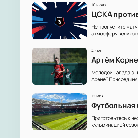
10 июля
ЦСКА против
Не пропустите матч
атмосферу великог
2 июня
Артём Корне
Молодой нападающий
Арене? Присоединяй
13 мая
Футбольная 
Приготовьтесь к н
кульминацией сезон