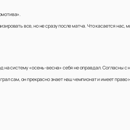
омотива».
зировать все, но не сразу после матча. Что касается нас, 
од на систему «осень-весна» себя не оправдал. Согласны с 
грал сам, он прекрасно знает наш чемпионат и имеет право 