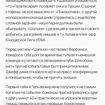
необходимо было побеждать «Шальке» и надеяться,
что «Галатасарай» потеряет очки в Турции. С одной
стороны, не все зависело от «Локомотива», с другой,
молодежная команда днем справилась с еще более
сложной задачей - наши парни должны были
обыгрывать «Шальке» с разницей в три мяча и своего
добились, разгромив немцев 4:1 и попав в плей-офф
Юношеской Лиги УЕФА.
Перед матчем «Шальке» чествовал Фарфана и
Хеведеса. Оба долгое время выступали в немецкой
команде и считаются легендами клуба. Для обоих
матч против кобальтовых был принципиальным.
Джефф даже отказался идти на пресс-конференцию
в понедельник, чтобы не тратить эмоции.
Первый тайм в Гельзенкирхене получился не самым
богатым на события. Команды присматривались друг
к другу минут 40 и практически не угрожали воротам.
Немцы перешли в атаку первыми. Коноплянка