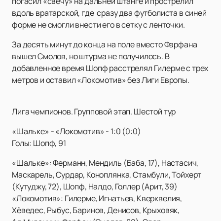
погасил «свечу» на дальней штанге и прострелил
вдоль вратарской, где сразу два футболиста в синей
форме не смогли внести его в сетку с ленточки.
За десять минут до конца на поле вместо Фарфана
вышел Смолов, но штурма не получилось. В
добавленное время Шопф расстрелял Гилерме с трех
метров и оставил «Локомотив» без Лиги Европы.
Лига чемпионов. Групповой этап. Шестой тур
«Шальке» - «Локомотив» - 1:0 (0:0)
Голы: Шопф, 91
«Шальке»: Ферманн, Мендиль (Баба, 17), Настасич,
Маскарель, Сурдар, Коноплянка, Стамбули, Тойхерт
(Кутуджу, 72), Шопф, Налдо, Голлер (Арит, 39)
«Локомотив»: Гилерме, Игнатьев, Кверквелия,
Хёведес, Рыбус, Баринов, Денисов, Крыховяк,