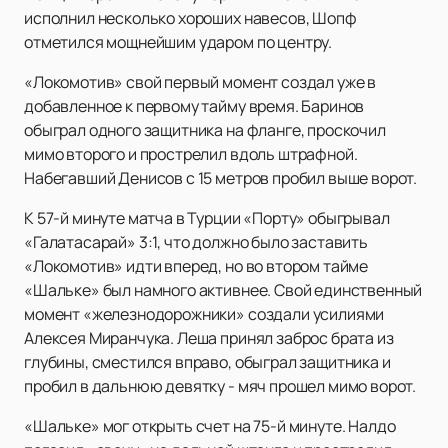
исполнил несколько хороших навесов, Шопф
отметился мощнейшим ударом по центру.
«Локомотив» свой первый момент создал уже в
добавленное к первому тайму время. Баринов
обыграл одного защитника на фланге, проскочил
мимо второго и прострелил вдоль штрафной.
Набегавший Денисов с 15 метров пробил выше ворот.
К 57-й минуте матча в Турции «Порту» обыгрывал
«Галатасарай» 3:1, что должно было заставить
«Локомотив» идти вперед, но во втором тайме
«Шальке» был намного активнее. Свой единственный
момент «железнодорожники» создали усилиями
Алексея Миранчука. Леша принял заброс брата из
глубины, сместился вправо, обыграл защитника и
пробил в дальнюю девятку - мяч прошел мимо ворот.
«Шальке» мог открыть счет на 75-й минуте. Налдо