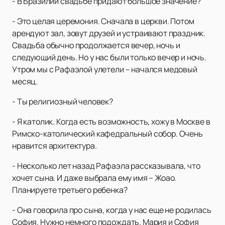
- В Бразилии свадьбе придают большое значение?
- Это целая церемония. Сначала в церкви. Потом
арендуют зал, зовут друзей и устраивают праздник.
Свадьба обычно продолжается вечер, ночь и
следующий день. Но у нас были только вечер и ночь.
Утром мы с Рафаэлой улетели – начался медовый
месяц.
- Ты религиозный человек?
- Я католик. Когда есть возможность, хожу в Москве в
Римско-католический кафедральный собор. Очень
нравится архитектура.
- Несколько лет назад Рафаэла рассказывала, что
хочет сына. И даже выбрала ему имя – Жоао.
Планируете третьего ребенка?
- Она говорила про сына, когда у нас еще не родилась
София. Нужно немного подождать. Мария и София