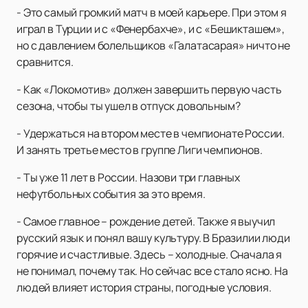
- Это самый громкий матч в моей карьере. При этом я
играл в Турции и с «Фенербахче», и с «Бешикташем»,
но с давлением болельщиков «Галатасарая» ничто не
сравнится.
- Как «Локомотив» должен завершить первую часть
сезона, чтобы ты ушел в отпуск довольным?
- Удержаться на втором месте в чемпионате России.
И занять третье место в группе Лиги чемпионов.
- Ты уже 11 лет в России. Назови три главных
нефутбольных события за это время.
- Самое главное – рождение детей. Также я выучил
русский язык и понял вашу культуру. В Бразилии люди
горячие и счастливые. Здесь – холодные. Сначала я
не понимал, почему так. Но сейчас все стало ясно. На
людей влияет история страны, погодные условия.