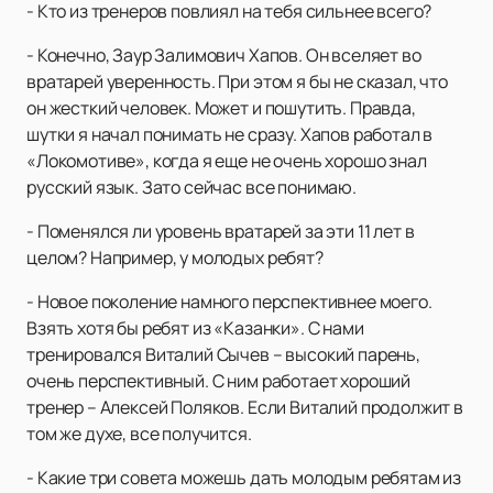
- Кто из тренеров повлиял на тебя сильнее всего?
- Конечно, Заур Залимович Хапов. Он вселяет во
вратарей уверенность. При этом я бы не сказал, что
он жесткий человек. Может и пошутить. Правда,
шутки я начал понимать не сразу. Хапов работал в
«Локомотиве», когда я еще не очень хорошо знал
русский язык. Зато сейчас все понимаю.
- Поменялся ли уровень вратарей за эти 11 лет в
целом? Например, у молодых ребят?
- Новое поколение намного перспективнее моего.
Взять хотя бы ребят из «Казанки». С нами
тренировался Виталий Сычев – высокий парень,
очень перспективный. С ним работает хороший
тренер – Алексей Поляков. Если Виталий продолжит в
том же духе, все получится.
- Какие три совета можешь дать молодым ребятам из