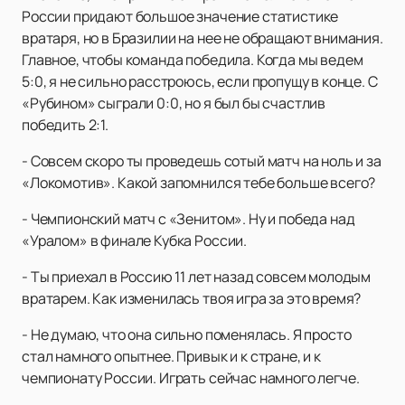
России придают большое значение статистике
вратаря, но в Бразилии на нее не обращают внимания.
Главное, чтобы команда победила. Когда мы ведем
5:0, я не сильно расстроюсь, если пропущу в конце. С
«Рубином» сыграли 0:0, но я был бы счастлив
победить 2:1.
- Совсем скоро ты проведешь сотый матч на ноль и за
«Локомотив». Какой запомнился тебе больше всего?
- Чемпионский матч с «Зенитом». Ну и победа над
«Уралом» в финале Кубка России.
- Ты приехал в Россию 11 лет назад совсем молодым
вратарем. Как изменилась твоя игра за это время?
- Не думаю, что она сильно поменялась. Я просто
стал намного опытнее. Привык и к стране, и к
чемпионату России. Играть сейчас намного легче.