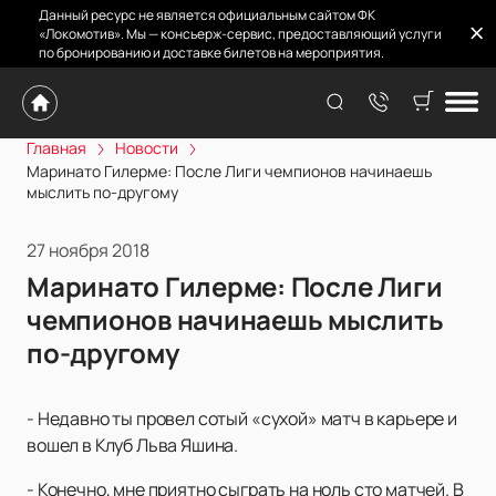
Данный ресурс не является официальным сайтом ФК
«Локомотив». Мы — консьерж-сервис, предоставляющий услуги
по бронированию и доставке билетов на мероприятия.
Главная
Новости
Маринато Гилерме: После Лиги чемпионов начинаешь
мыслить по-другому
27 ноября 2018
Маринато Гилерме: После Лиги
чемпионов начинаешь мыслить
по-другому
- Недавно ты провел сотый «сухой» матч в карьере и
вошел в Клуб Льва Яшина.
- Конечно, мне приятно сыграть на ноль сто матчей. В