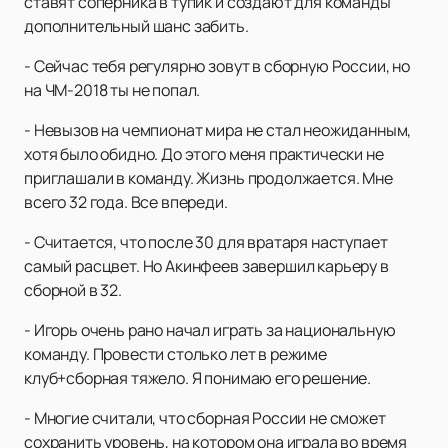
ставят соперника в тупик и создают для команды
дополнительный шанс забить.
- Сейчас тебя регулярно зовут в сборную России, но
на ЧМ-2018 ты не попал.
- Невызов на чемпионат мира не стал неожиданным,
хотя было обидно. До этого меня практически не
приглашали в команду. Жизнь продолжается. Мне
всего 32 года. Все впереди.
- Считается, что после 30 для вратаря наступает
самый расцвет. Но Акинфеев завершил карьеру в
сборной в 32.
- Игорь очень рано начал играть за национальную
команду. Провести столько лет в режиме
клуб+сборная тяжело. Я понимаю его решение.
- Многие считали, что сборная России не сможет
сохранить уровень, на котором она играла во время