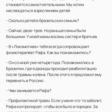
становятся самостоятельными. Мы хотим
наслаждаться взрослением детей.
- Сколько детей в бразильских семьях?
- Сейчас двое-трое. Но раньше семьи были
большими. У моей мамы восемь сестер и братьев.
- В «Локомотиве» тебя всегда сопровождает
физиотерапевт Рафа. Как вы познакомились?
- Он со мной уже четыре года. Познакомились в
Бразилии, где я дважды проходил реабилитацию
после травмы колена. После этого я предложил ему
переехать в Россию.
- Чем занимается Рафа?
- Профилактикой травм. Если у меня что-то заболит,
Рафа контролирует, чтобы все было в порядке. За