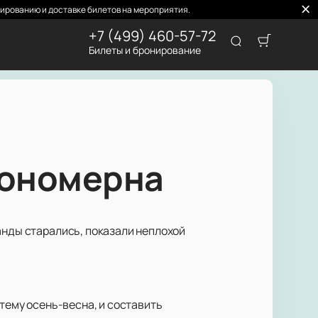
ированию и доставке билетов на мероприятия.
+7 (499) 460-57-72
Билеты и бронирование
кономерна
анды старались, показали неплохой
стему осень-весна, и составить