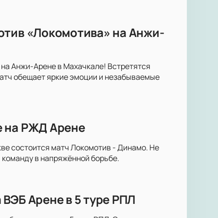
отив «Локомотива» на Анжи-
 на Анжи-Арене в Махачкале! Встретятся
атч обещает яркие эмоции и незабываемые
е на РЖД Арене
ве состоится матч Локомотив - Динамо. Не
 команду в напряжённой борьбе.
ВЭБ Арене в 5 туре РПЛ