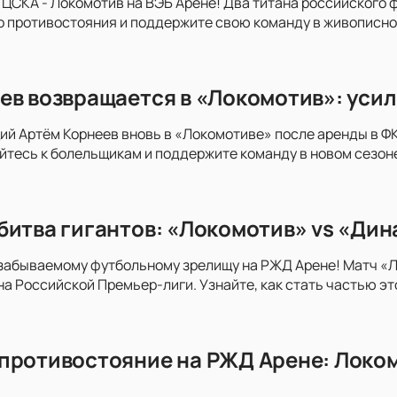
 ЦСКА - Локомотив на ВЭБ Арене! Два титана российского ф
о противостояния и поддержите свою команду в живописно
ев возвращается в «Локомотив»: усил
 Артём Корнеев вновь в «Локомотиве» после аренды в ФК 
тесь к болельщикам и поддержите команду в новом сезон
битва гигантов: «Локомотив» vs «Дин
езабываемому футбольному зрелищу на РЖД Арене! Матч «
а Российской Премьер-лиги. Узнайте, как стать частью эт
противостояние на РЖД Арене: Локом