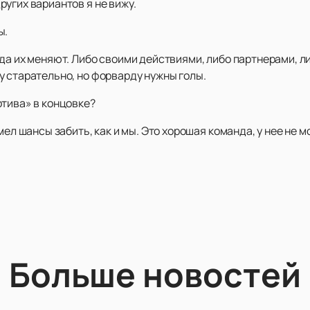
угих вариантов я не вижу.
ы.
да их меняют. Либо своими действиями, либо партнерами, л
у старательно, но форварду нужны голы.
отива» в концовке?
мел шансы забить, как и мы. Это хорошая команда, у нее не 
Больше новостей