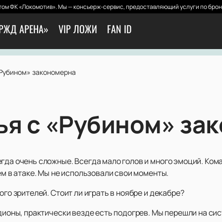
ом ФК «Локомотив». Мы — консьерж-сервис, предоставляющий услуги по брон
РЖД АРЕНА»
VIP ЛОЖИ
FAN ID
«Рубином» закономерна
ья с «Рубином» за
гда очень сложные. Всегда мало голов и много эмоций. Ком
ем в атаке. Мы не использовали свои моменты.
ого зрителей. Стоит ли играть в ноябре и декабре?
адионы, практически везде есть подогрев. Мы перешли на си