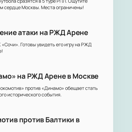
утбола сразятся в 5 туре РПЛ. Ощутите
м сердце Москвы. Места ограничены!
ение атаки на РЖД Арене
«Сочи». Готовы увидеть его игру на РЖД
е!
амо» на РЖД Арене в Москве
Локомотив» против «Динамо» обещает стать
ого исторического события.
отив против Балтики в