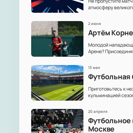
Не пропустите матч
атмосферу великог
2 июня
Артём Корне
Молодой нападающий
Арене? Присоединяй
13 мая
Футбольная 
Приготовьтесь к н
кульминацией сезон
20 апреля
Футбольное 
Москве