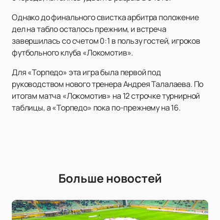
Однако до финального свистка арбитра положение
дел на табло осталось прежним, и встреча
завершилась со счетом 0:1 в пользу гостей, игроков
футбольного клуба «Локомотив».
Для «Торпедо» эта игра была первой под
руководством нового тренера Андрея Талалаева. По
итогам матча «Локомотив» на 12 строчке турнирной
таблицы, а «Торпедо» пока по-прежнему на 16.
Больше новостей