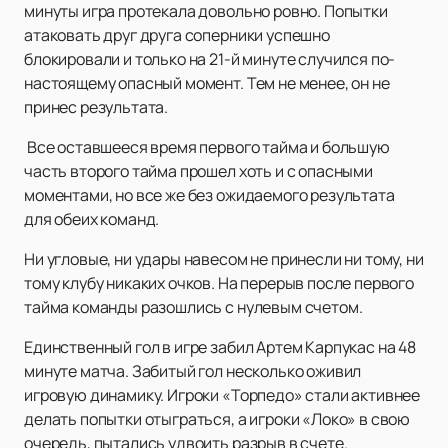
минуты игра протекала довольно ровно. Попытки
атаковать друг друга соперники успешно
блокировали и только на 21-й минуте случился по-
настоящему опасный момент. Тем не менее, он не
принес результата.
Все оставшееся время первого тайма и большую
часть второго тайма прошел хоть и с опасными
моментами, но все же без ожидаемого результата
для обеих команд.
Ни угловые, ни удары навесом не принесли ни тому, ни
тому клубу никаких очков. На перерыв после первого
тайма команды разошлись с нулевым счетом.
Единственный гол в игре забил Артем Карпукас на 48
минуте матча. Забитый гол несколько оживил
игровую динамику. Игроки «Торпедо» стали активнее
делать попытки отыграться, а игроки «Локо» в свою
очередь, пытались удвоить разрыв в счете.