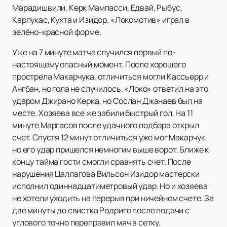
Марадишвили, Керк Мампасси, Едвай, Рыбус,
Карпукас, Кухта и Изидор. «Локомотив» играл в
зелёно-красной форме.
Уже на 7 минуте матча случился первый по-
настоящему опасный момент. После хорошего
прострела Макарчука, отличиться могли Кассьерр и
Ангбан, но гола не случилось. «Локо» ответил на это
ударом Джирано Керка, но Сослан Джанаев был на
месте. Хозяева все же забили быстрый гол. На 11
минуте Маргасов после удачного подбора открыл
счет. Спустя 12 минут отличиться уже мог Макарчук,
но его удар пришелся немногим выше ворот. Ближе к
концу тайма гости смогли сравнять счет. После
нарушения Цаллагова Вильсон Изидор мастерски
исполнил одиннадцатиметровый удар. Но и хозяева
не хотели уходить на перерыв при ничейном счете. За
две минуты до свистка Родриго после подачи с
углового точно переправил мяч в сетку.