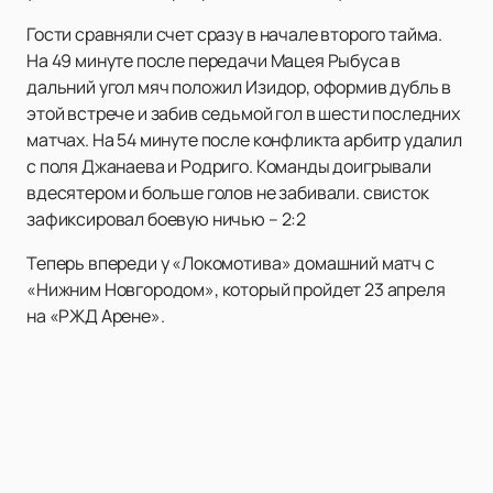
Гости сравняли счет сразу в начале второго тайма.
На 49 минуте после передачи Мацея Рыбуса в
дальний угол мяч положил Изидор, оформив дубль в
этой встрече и забив седьмой гол в шести последних
матчах. На 54 минуте после конфликта арбитр удалил
с поля Джанаева и Родриго. Команды доигрывали
вдесятером и больше голов не забивали. свисток
зафиксировал боевую ничью – 2:2
Теперь впереди у «Локомотива» домашний матч с
«Нижним Новгородом», который пройдет 23 апреля
на «РЖД Арене».