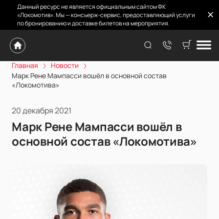
Данный ресурс не является официальным сайтом ФК
«Локомотив». Мы — консьерж-сервис, предоставляющий услуги
по бронированию и доставке билетов на мероприятия.
Главная
Новости
Марк Рене Мампасси вошёл в основной состав
«Локомотива»
20 декабря 2021
Марк Рене Мампасси вошёл в
основной состав «Локомотива»