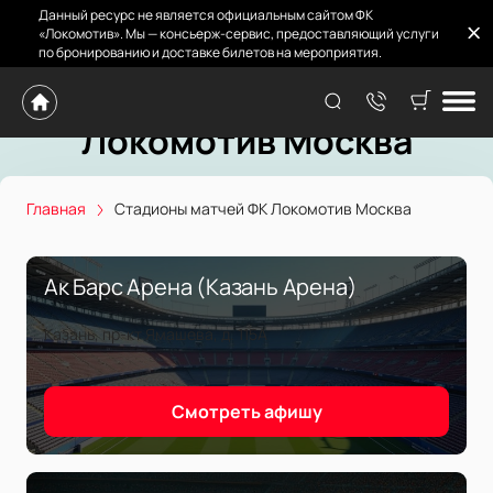
Данный ресурс не является официальным сайтом ФК
«Локомотив». Мы — консьерж-сервис, предоставляющий услуги
по бронированию и доставке билетов на мероприятия.
Стадионы матчей ФК
Локомотив Москва
Главная
Стадионы матчей ФК Локомотив Москва
Ак Барс Арена (Казань Арена)
Казань, пр-кт Ямашева, д. 115А
Смотреть афишу