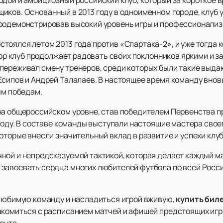
иков. Основанный в 2013 году в одноименном городе, клуб 
продемонстрировав высокий уровень игры и профессионализ
оялся летом 2013 года против «Спартака-2», и уже тогда к
 пор клуб продолжает радовать своих поклонников яркими и
переживал смену тренеров, среди которых были такие выда
Есипов и Андрей Талалаев. В настоящее время команду внов
ым победам.
на общероссийском уровне, став победителем Первенства 
 году. В составе команды выступали настоящие мастера свое
оторые внесли значительный вклад в развитие и успехи клуб
ной и непредсказуемой тактикой, которая делает каждый м
завоевать сердца многих любителей футбола по всей Росс
 любимую команду и насладиться игрой вживую,
купить бил
комиться с расписанием матчей и афишей предстоящих игр, 
ента.