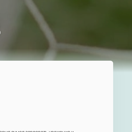
в
время сумел завоевать уважение и