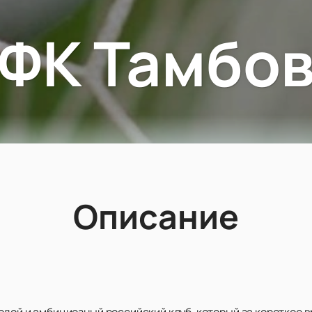
ФК Тамбо
Описание
одой и амбициозный российский клуб, который за короткое 