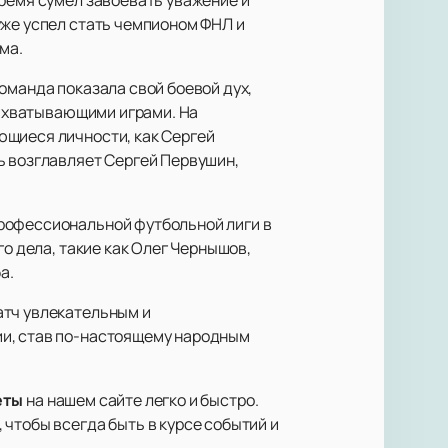
уже успел стать чемпионом ФНЛ и
ма.
оманда показала свой боевой дух,
 захватывающими играми. На
ющиеся личности, как Сергей
ь возглавляет Сергей Первушин,
профессиональной футбольной лиги в
го дела, такие как Олег Чернышов,
а.
атч увлекательным и
ии, став по-настоящему народным
еты
на нашем сайте легко и быстро.
чтобы всегда быть в курсе событий и