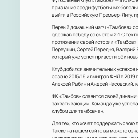
признание среди футбольных болельщ
выйти в Российскую Премьер-Лигу, 
Первый домашний матч «Тамбова» сост
одержав победу со счетом 2:1. С тех
протяжении своей истории «Тамбов» 
Первушин, Сергей Передня, Валерий 
который уже успел привести её к нов
Клуб добился значительных успехов 
сезоне 2015/16 и выиграв ФНЛ в 2019
Алексей Рыбин и Андрей Часовский, к
ФК «Тамбов» славится своей динамич
захватывающим. Команда уже успела 
клубом для тамбовчан.
Для тех, кто хочет поддержать свою
Также на нашем сайте вы можете озна
не пропустить ни одного важного мом