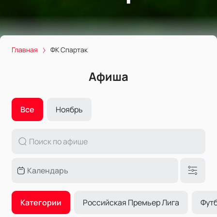
Главная
ФК Спартак
Афиша
Все
Ноябрь
Категории
Российская Премьер Лига
Фут