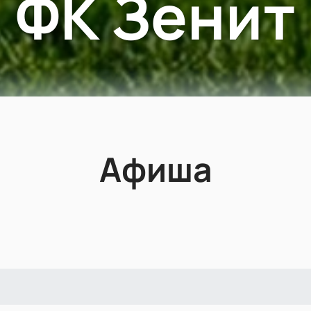
ФК Зенит
Афиша