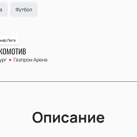
а
Футбол
ьер Лига
ОКОМОТИВ
ург
Газпром Арена
Описание