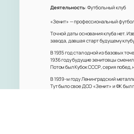
Деятельность
:
Футбольный клуб
«Зенит» — профессиональный футболь
Точной даты основания клуба нет. Из
завода, давшая старт будущему клубу
В 1935 год стал одной из базовых точ
1936 году будущие зенитовцы сменил
Потом был Кубок СССР, серия побед, 
В 1939-м году Ленинградский металл
Тут было свое ДСО «Зенит» и ФК был 
Во время Великой Отечественной Вой
к сожалению, многие из них не смогли
1944-м году клуб стал обладателем К
В истории ФК «Зенит» были и взлеты,
пережил многое и еще продолжает жи