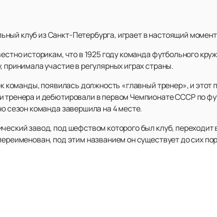
ный клуб из Санкт-Петербурга, играет в настоящий момент
вестно историкам, что в 1925 году команда футбольного кр
, принимала участие в регулярных играх страны.
ек команды, появилась должность «главный тренер», и этот 
и тренера и дебютировали в первом Чемпионате СССР по фу
но сезон команда завершила на 4 месте.
ический завод, под шефством которого был клуб, переходит
переименован, под этим названием он существует до сих пор
ны основной состав эвакуировали под Казань. В самом Лен
 пережить блокаду города, но те, кто смог выжить в 1942 го
убка СССР.
 и падения, различные смены игроков, главных тренеров — э
ть, радуя своих многочисленных болельщиков.