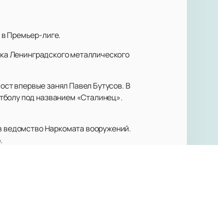
 в Премьер-лиге.
ужка Ленинградского металлического
пост впервые занял Павел Бутусов. В
тболу под названием «Сталинец».
 в ведомство Наркомата вооружений.
.
инграде остались ветераны команды,
ду проводили «блокадные матчи». В
то целый живой организм, который