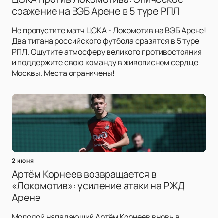
сражение на ВЭБ Арене в 5 туре РПЛ
Не пропустите матч ЦСКА - Локомотив на ВЭБ Арене!
Два титана российского футбола сразятся в 5 туре
РПЛ. Ощутите атмосферу великого противостояния
и поддержите свою команду в живописном сердце
Москвы. Места ограничены!
2 июня
Артём Корнеев возвращается в
«Локомотив»: усиление атаки на РЖД
Арене
Молодой нападающий Артём Корнеев вновь в