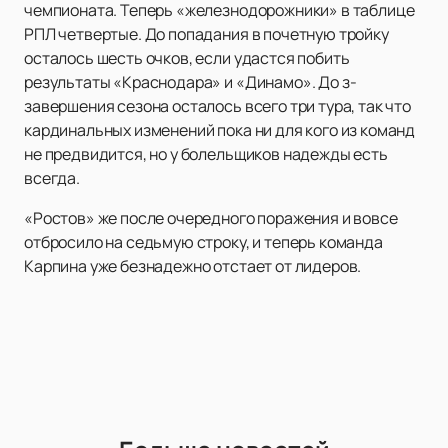
чемпионата. Теперь «железнодорожники» в таблице
РПЛ четвертые. До попадания в почетную тройку
осталось шесть очков, если удастся побить
результаты «Краснодара» и «Динамо». До з-
завершения сезона осталось всего три тура, так что
кардинальных изменений пока ни для кого из команд
не предвидится, но у болельщиков надежды есть
всегда.
«Ростов» же после очередного поражения и вовсе
отбросило на седьмую строку, и теперь команда
Карпина уже безнадежно отстает от лидеров.