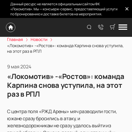
Данный ресурс не является официальным сайтом ФК
«Локомотив». Мы — консьерж-сервис, предоставляющий услуги
по бронированию и доставке билетов на мероприятия.
Главная
Новости
«Локомотив» -«Ростов»: команда Карпина снова уступила,
на этот раз в РПЛ
9 мая 2024
«Локомотив» -«Ростов»: команда
Карпина снова уступила, на этот
раз в РПЛ
С центра поля «РЖД Арены» мяч разводили гости,
южане сразу бросились в атаку, и
железнодорожникам не сразу удалось выйти из