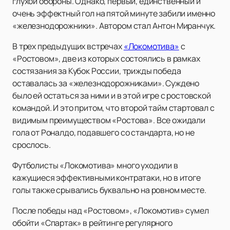
глухой обороны. Однако, первый, единственный и
очень эффектный гол на пятой минуте забили именно
«железнодорожники». Автором стал Антон Миранчук.
В трех предыдущих встречах
«Локомотива»
с
«Ростовом», две из которых состоялись в рамках
состязания за Кубок России, трижды победа
оставалась за «железнодорожниками». Суждено
было ей остаться за ними и в этой игре с ростовской
командой. И это притом, что второй тайм стартовал с
видимым преимуществом «Ростова». Все ожидали
гола от Роналдо, подавшего со стандарта, но не
срослось.
Футболисты «Локомотива» много уходили в
кажущиеся эффективными контратаки, но в итоге
голы также срывались буквально на ровном месте.
После победы над «Ростовом», «Локомотив» сумел
обойти «Спартак» в рейтинге регулярного