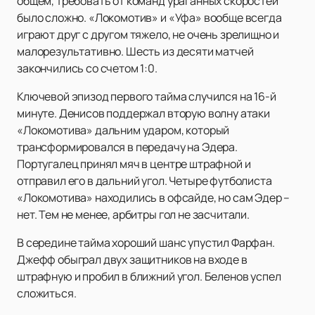
общем, требовать от команд ураганных скоростей
было сложно. «Локомотив» и «Уфа» вообще всегда
играют друг с другом тяжело, не очень зрелищно и
малорезультативно. Шесть из десяти матчей
закончились со счетом 1:0.
Ключевой эпизод первого тайма случился на 16-й
минуте. Денисов поддержал вторую волну атаки
«Локомотива» дальним ударом, который
трансформировался в передачу на Эдера.
Португалец принял мяч в центре штрафной и
отправил его в дальний угол. Четыре футболиста
«Локомотива» находились в офсайде, но сам Эдер –
нет. Тем не менее, арбитры гол не засчитали.
В середине тайма хороший шанс упустил Фарфан.
Джефф обыграл двух защитников на входе в
штрафную и пробил в ближний угол. Беленов успел
сложиться.