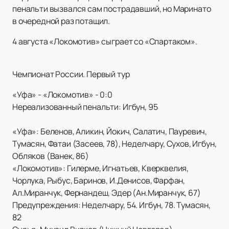
пенальти вызвался сам пострадавший, но Маринато
в очередной раз потащил.
4 августа «Локомотив» сыграет со «Спартаком».
Чемпионат России. Первый тур
«Уфа» - «Локомотив» - 0:0
Нереализованный пенальти: Игбун, 95
«Уфа»: Беленов, Аликин, Йокич, Салатич, Пауревич,
Тумасян, Фатаи (Засеев, 78), Неделчару, Сухов, Игбун,
Обляков (Ванек, 86)
«Локомотив»: Гилерме, Игнатьев, Кверквелия,
Чорлука, Рыбус, Баринов, И.Денисов, Фарфан,
Ал.Миранчук, Фернандеш, Эдер (Ан.Миранчук, 67)
Предупреждения: Неделчару, 54. Игбун, 78. Тумасян,
82