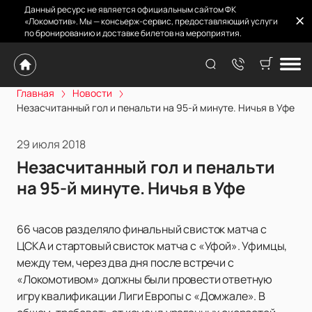
Данный ресурс не является официальным сайтом ФК
«Локомотив». Мы — консьерж-сервис, предоставляющий услуги
по бронированию и доставке билетов на мероприятия.
Главная
Новости
Незасчитанный гол и пенальти на 95-й минуте. Ничья в Уфе
29 июля 2018
Незасчитанный гол и пенальти
на 95-й минуте. Ничья в Уфе
66 часов разделяло финальный свисток матча с
ЦСКА и стартовый свисток матча с «Уфой». Уфимцы,
между тем, через два дня после встречи с
«Локомотивом» должны были провести ответную
игру квалификации Лиги Европы с «Домжале». В