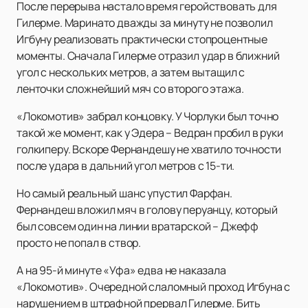
После перерыва настало время геройствовать для
Гилерме. Маринато дважды за минуту не позволил
Игбуну реализовать практически стопроцентные
моменты. Сначала Гилерме отразил удар в ближний
угол с нескольких метров, а затем вытащил с
ленточки сложнейший мяч со второго этажа.
«Локомотив» забрал концовку. У Чорлуки был точно
такой же момент, как у Эдера – Ведран пробил в руки
голкиперу. Вскоре Фернандешу не хватило точности
после удара в дальний угол метров с 15-ти.
Но самый реальный шанс упустил Фарфан.
Фернандеш вложил мяч в голову перуанцу, который
был совсем один на линии вратарской – Джефф
просто не попал в створ.
А на 95-й минуте «Уфа» едва не наказала
«Локомотив». Очередной слаломный проход Игбуна с
нарушением в штрафной прервал Гилерме. Бить