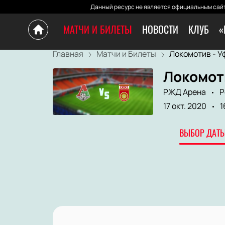
Данный ресурс не является официальным сайт
МАТЧИ И БИЛЕТЫ
НОВОСТИ
КЛУБ
«
Главная
Матчи и Билеты
Локомотив - У
Локомоти
РЖД Арена
Р
17 окт. 2020
1
ВЫБОР ДАТЫ