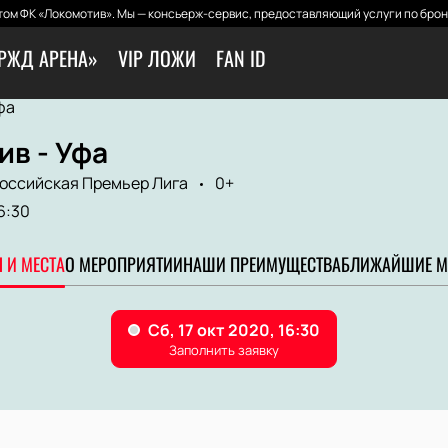
ом ФК «Локомотив». Мы — консьерж-сервис, предоставляющий услуги по брон
РЖД АРЕНА»
VIP ЛОЖИ
FAN ID
фа
в - Уфа
оссийская Премьер Лига
0+
6:30
 И МЕСТА
О МЕРОПРИЯТИИ
НАШИ ПРЕИМУЩЕСТВА
БЛИЖАЙШИЕ М