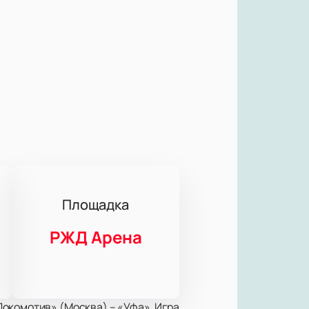
Площадка
РЖД Арена
окомотив» (Москва) – «Уфа». Игра