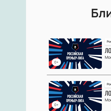
Бл
Ро
ЛО
Мо
0+
Ро
ЛО
Мо
0+