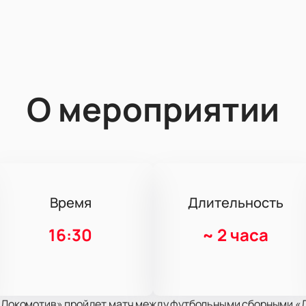
О мероприятии
Время
Длительность
16:30
~
2 часа
е «Локомотив» пройдет матч между футбольными сборными «Л