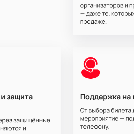
организаторов и 
— даже те, которы
продаже.
 и защита
Поддержка на 
От выбора билета 
мероприятие — под
через защищённые
телефону.
аняются и