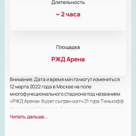
Длительность
~
2 часа
Площадка
РЖД Арена
Внимание. Дата и время мачта могут измениться
12 марта 2022 года в Москве на поле
многофункционального стадиона под названием
«РЖД Арена» будет сыгран матч 21 тура Тинькофф
Российской Премьер-Лиги по между знаменитыми
футбольными клубами в лице «Локомотива»
Читать дальше...
(Москва) и «ЦСКА» (Москва).
Московский «Локомотив» совершенно заслуженно