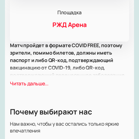
Площадка
РЖД Арена
Матч пройдет в формате COVID FREE, поэтому
зрители, помимо билетов, должны иметь
паспорт и либо QR-код, подтверждающий
вакцинацию от COVID-19, либо QR-код,
подтверждающий перенесенное заболевание
COVID-19, либо отрицательный ПЦР-тест,
Читать дальше...
сделанный не более чем за 72 часа до
мероприятия.
21-го октября 2021 года в рамках группового этапа
Почему выбирают нас
Лиги Европы-2021/2022 пройдет матч между
командами группы Е футбольного клуба
Нам важно, чтобы у вас остались только яркие
«Локомотив» и футбольного клуба «Галатасарай».
впечатления
Игра назначена на 22:00 по московскому времени.