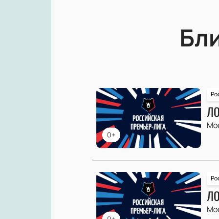
Бл
Ро
ЛО
Мо
0+
Ро
ЛО
Мо
0+