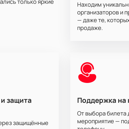
го места. Найдите подходящий вариант по стоимости и рас
тались только яркие
Находим уникальн
организаторов и 
— даже те, которы
продаже.
 и защита
Поддержка на 
От выбора билета 
мероприятие — под
через защищённые
телефону.