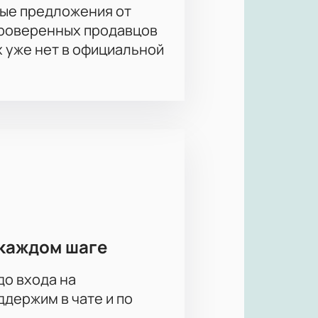
положению. Смотрите цены на
ые предложения от
проверенных продавцов
х уже нет в официальной
каждом шаге
до входа на
держим в чате и по