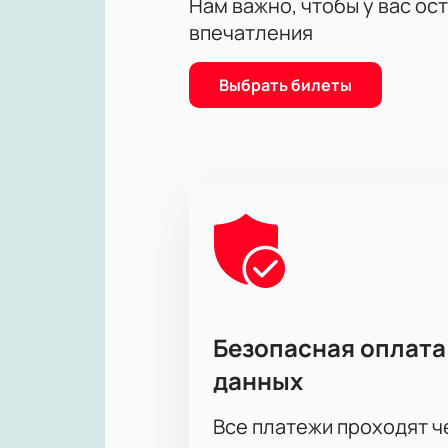
Цена билетов зависит от выбранно
Нам важно, чтобы у вас ос
нашем сайте.
впечатления
Выбрать билеты
Безопасная оплата
данных
Все платежи проходят 