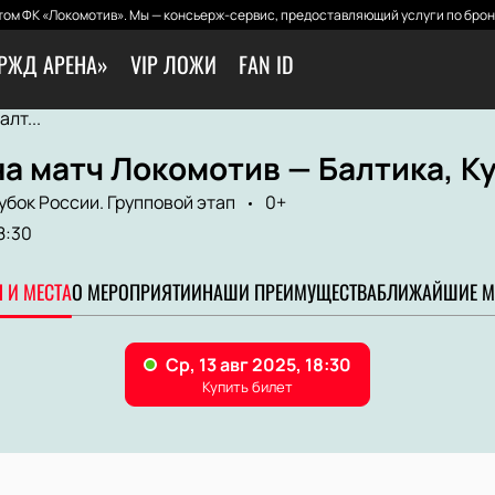
ом ФК «Локомотив». Мы — консьерж-сервис, предоставляющий услуги по брон
РЖД АРЕНА»
VIP ЛОЖИ
FAN ID
лт...
а матч Локомотив — Балтика, К
убок России. Групповой этап
0+
8:30
 И МЕСТА
О МЕРОПРИЯТИИ
НАШИ ПРЕИМУЩЕСТВА
БЛИЖАЙШИЕ М