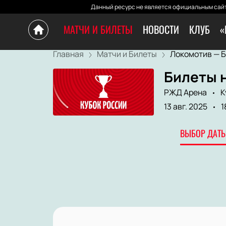
Данный ресурс не является официальным сайт
МАТЧИ И БИЛЕТЫ
НОВОСТИ
КЛУБ
«
Главная
Матчи и Билеты
Локомотив — Ба
Билеты н
РЖД Арена
К
13 авг. 2025
1
ВЫБОР ДАТЫ