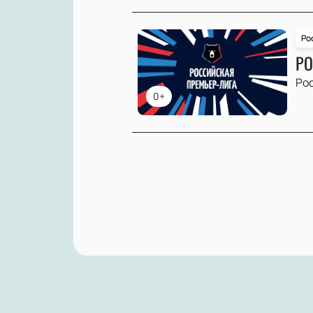
Ро
РО
Ро
0+