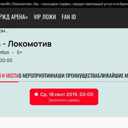
ом ФК «Локомотив». Мы — консьерж-сервис, предоставляющий услуги по брон
РЖД АРЕНА»
VIP ЛОЖИ
FAN ID
м...
 - Локомотив
тбол
0+
00:00
 И МЕСТА
О МЕРОПРИЯТИИ
НАШИ ПРЕИМУЩЕСТВА
БЛИЖАЙШИЕ М