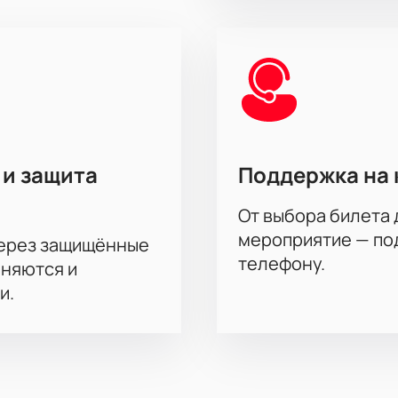
 и защита
Поддержка на 
От выбора билета 
мероприятие — под
через защищённые
телефону.
аняются и
и.