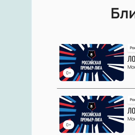
Бл
Ро
ЛО
Мо
0+
Ро
ЛО
Мо
0+