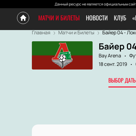
Данный ресурс не является официальным сайт
МАТЧИ И БИЛЕТЫ
НОВОСТИ
КЛУБ
«
Главная
Матчи и Билеты
Байер 04 - Локо
Байер 04
Bay Arena
Фу
18 сент. 2019
ВЫБОР ДАТЫ