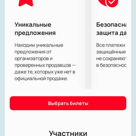
полуфиналистом Кубка обладателей кубков. В
прошлом розыгрыше РПЛ команда завоевала
серебряные медали и в этом сезоне наверняка
захочет побороться за первое место.
Уникальные
Безопасная 
Матч между «Ростовом» и «Локомотивом» всегда
предложения
защита данн
вызывал повышенный интерес у болельщиков. У
этих команд очень давние отношения и при личной
Находим уникальные
Все платежи про
встрече никто не идет на уступки.
предложения от
защищённые шлю
организаторов и
не сохраняются 
проверенных продавцов —
в безопасности.
даже те, которых уже нет в
официальной продаже.
Выбрать билеты
Участники