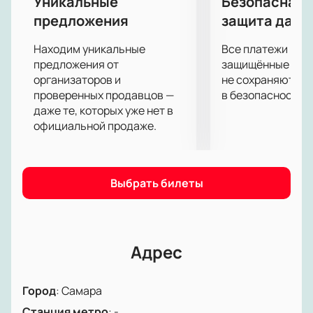
Уникальные
Безопасная 
предложения
защита данн
Находим уникальные
Все платежи про
предложения от
защищённые шлю
организаторов и
не сохраняются 
проверенных продавцов —
в безопасности.
даже те, которых уже нет в
официальной продаже.
Выбрать билеты
Адрес
Город
:
Самара
Станция метро
:
-