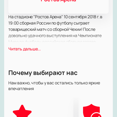
На стадионе "Ростов Арена" 10 сентября 2018 г. в
19:00 сборная России по футболу сыграет
товарищеский матч со сборной Чехии! После
довольно удачного выступления на Чемпионате
Мира по футболу, российская сборная готова
провести свой первый товарищеский матч. Наши
Читать дальше...
ребята очень хорошо сыгрались на прошедших
матчах, а Станислав Черчесов готов к дальнейшей
работе со сборной как никогда. Это событие
Почему выбирают нас
достойно Вашего присутствия, не пропустите его!
Обязательно приходите на товарищеский матч в
Нам важно, чтобы у вас остались только яркие
понедельник, 10 сентября. Купить официальные
впечатления
билеты на матч Россия - Чехия можно на нашем
сайте онлайн.